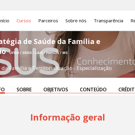
Início
Cursos
Parceiros
Sobre nós
Transparência
Re
atégia de Saúde da Família e
ção
UFRN / SEDIS / LAIS / PEPSUS / MS
da Família e Territorialização - Especialização
FO
SOBRE
OBJETIVOS
CONTEÚDO
CRÉDI
Informação geral