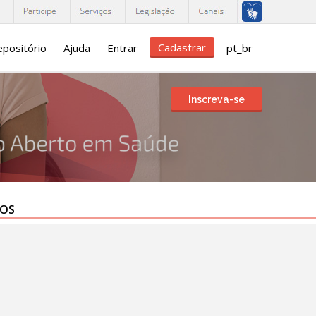
Cadastrar
positório
Ajuda
Entrar
pt_br
Inscreva-se
TOS