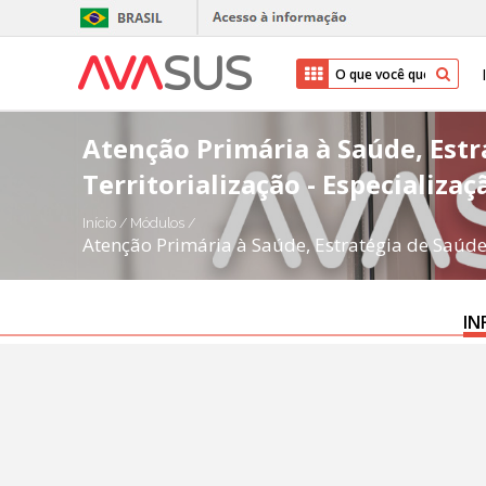
Atenção Primária à Saúde, Estr
Territorialização - Especializa
Início
/
Módulos
/
Atenção Primária à Saúde, Estratégia de Saúde 
IN