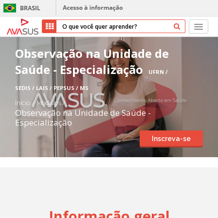
Início
Observação na Unidade de
Saúde - Especialização
Cursos
UFRN /
SEDIS / LAIS / PEPSUS / MS
Parceiros
Início
/
Módulos
/
Observação na Unidade de Saúde -
Sobre nós
Especialização
Inscreva-se
Transparência
Repositório
Ajuda
Informação geral
Entrar