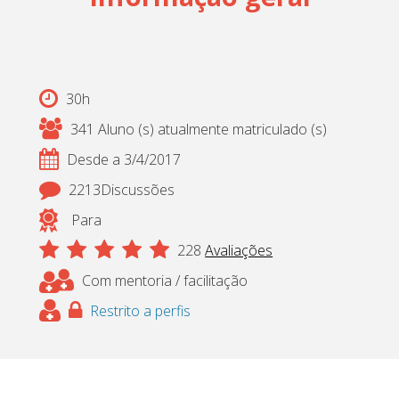
Cadastrar
pt_br
30h
341 Aluno (s) atualmente matriculado (s)
Desde a 3/4/2017
2213Discussões
Para
228
Avaliações
Com mentoria / facilitação
Restrito a perfis