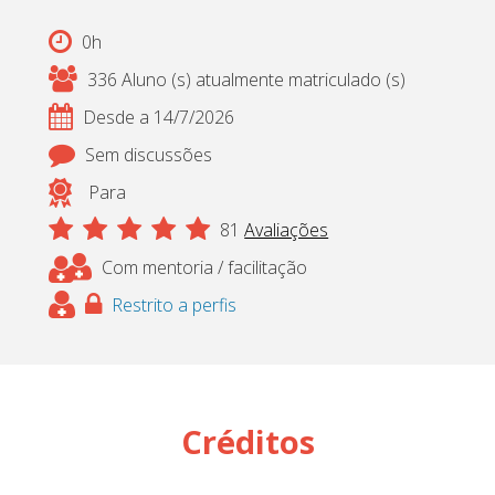
Cadastrar
0h
336 Aluno (s) atualmente matriculado (s)
pt_br
Desde a 14/7/2026
Sem discussões
Para
81
Avaliações
Com mentoria / facilitação
Restrito a perfis
Créditos