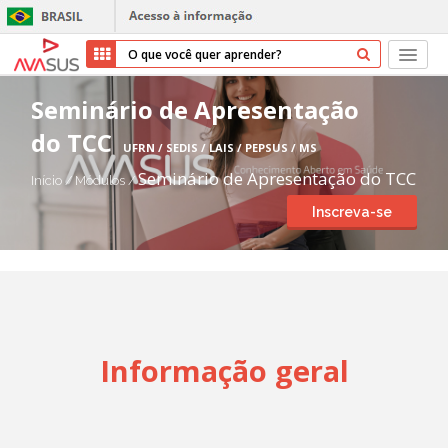
Início
Seminário de Apresentação
do TCC
Cursos
UFRN / SEDIS / LAIS / PEPSUS / MS
Seminário de Apresentação do TCC
Início
/
Módulos
/
Parceiros
Inscreva-se
Sobre nós
Transparência
Repositório
Informação geral
Ajuda
Entrar