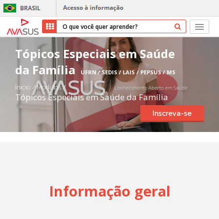
Início
Tópicos Especiais em Saúde
da Família
Cursos
UFRN / SEDIS / LAIS / PEPSUS / MS
Início
/
Módulos
/
Parceiros
Tópicos Especiais em Saúde da Família
Inscreva-se
Sobre nós
Transparência
Repositório
Informação geral
Ajuda
Entrar