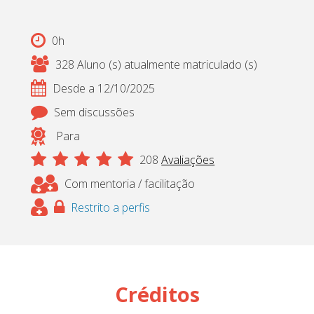
Cadastrar
0h
pt_br
328 Aluno (s) atualmente matriculado (s)
Desde a 12/10/2025
Sem discussões
Para
208
Avaliações
Com mentoria / facilitação
Restrito a perfis
Créditos