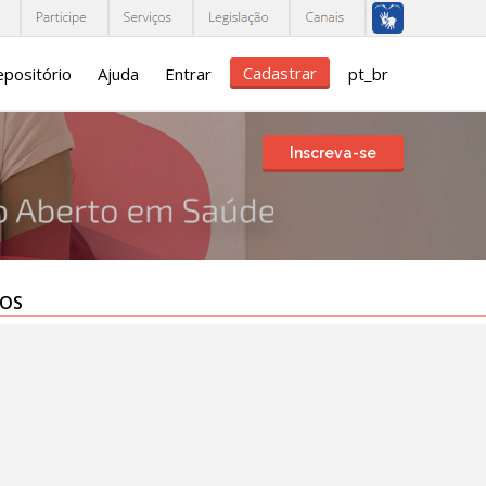
Cadastrar
positório
Ajuda
Entrar
pt_br
Inscreva-se
TOS