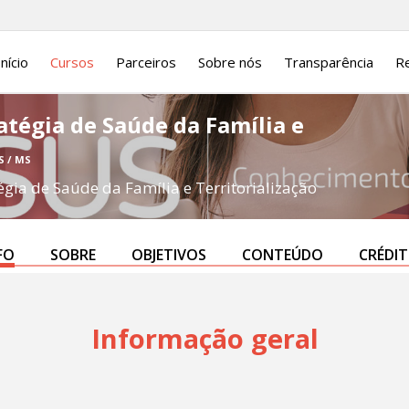
Início
Cursos
Parceiros
Sobre nós
Transparência
Re
atégia de Saúde da Família e
S / MS
égia de Saúde da Família e Territorialização
FO
SOBRE
OBJETIVOS
CONTEÚDO
CRÉDI
Informação geral