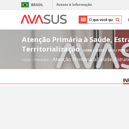
Atenção Primária à Saúde, Estr
Territorialização
UFRN / SEDIS / LAIS / PEPSU
Atenção Primária à Saúde, Estrat
Início
/
Módulos
/
IN