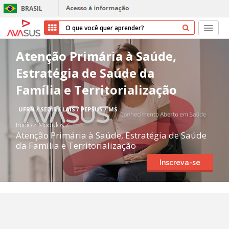
Início
Atenção Primária à Saúde,
Estratégia de Saúde da
Cursos
Família e Territorialização
Parceiros
UFRN / SEDIS / LAIS / PEPSUS / MS
Sobre nós
Início
/
Módulos
/
Atenção Primária à Saúde, Estratégia de Saúde
da Família e Territorialização
Transparência
Inscreva-se
Repositório
Ajuda
Entrar