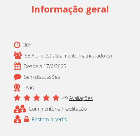
Informação geral
Cadastrar
pt_br
30h
65 Aluno (s) atualmente matriculado (s)
Desde a 17/6/2025
Sem discussões
Para
49
Avaliações
Com mentoria / facilitação
Restrito a perfis