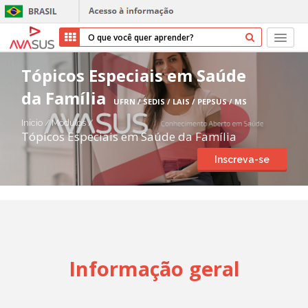
Início
Tópicos Especiais em Saúde
da Família
Cursos
UFRN / SEDIS / LAIS / PEPSUS / MS
Início
/
Módulos
/
Parceiros
Tópicos Especiais em Saúde da Família
Inscreva-se
Sobre nós
Transparência
Repositório
Informação geral
Ajuda
Entrar