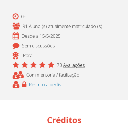
Cadastrar
0h
pt_br
91 Aluno (s) atualmente matriculado (s)
Desde a 15/5/2025
Sem discussões
Para
73
Avaliações
Com mentoria / facilitação
Restrito a perfis
Créditos