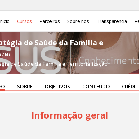
Início
Cursos
Parceiros
Sobre nós
Transparência
Re
atégia de Saúde da Família e
S / MS
égia de Saúde da Família e Territorialização
FO
SOBRE
OBJETIVOS
CONTEÚDO
CRÉDI
Informação geral