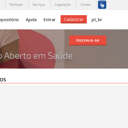
Cadastrar
positório
Ajuda
Entrar
pt_br
Inscreva-se
TOS