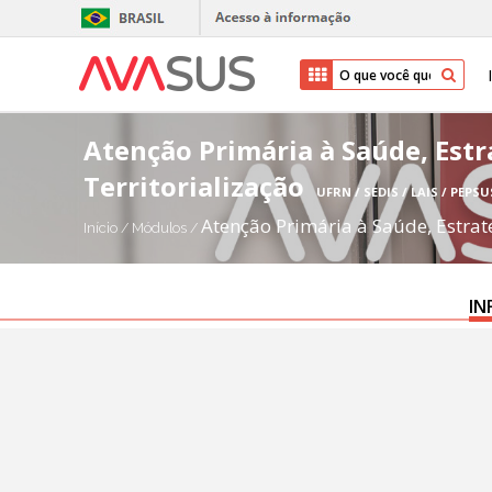
Atenção Primária à Saúde, Estr
Territorialização
UFRN / SEDIS / LAIS / PEPSU
Atenção Primária à Saúde, Estrat
Início
/
Módulos
/
IN