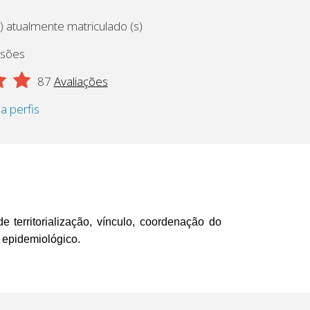
) atualmente matriculado (s)
ssões
87
Avaliações
 a perfis
 territorialização, vínculo, coordenação do
 epidemiológico.