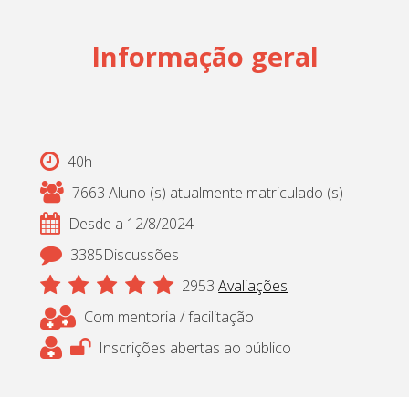
Cadastrar
Informação geral
pt_br
40h
7663 Aluno (s) atualmente matriculado (s)
Desde a 12/8/2024
3385Discussões
2953
Avaliações
Com mentoria / facilitação
Inscrições abertas ao público