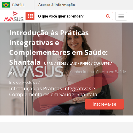
Início
Introdução às Práticas
Integrativas e
Cursos
Complementares em Saúde:
Parceiros
Shantala
UFRN / SEDIS / LAIS / PNPIC / CAV-UFPE /
Sobre nós
MS
Início
/
Módulos
/
Transparência
Introdução às Práticas Integrativas e
Complementares em Saúde: Shantala
Repositório
Inscreva-se
Ajuda
Entrar