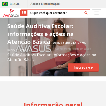
Início
Saúde Auditiva Escolar:
informações e ações na
Cursos
Atenção Básica
UFRN / SEDIS / LAIS / MS
Parceiros
Início
/
Módulos
/
Saúde Auditiva Escolar: informações e ações na
Sobre nós
Atenção Básica
Inscreva-se
Transparência
Repositório
Ajuda
Informação geral
Entrar