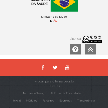
Ministério da Saúde
MS
Licença:
Mudar para o tema padrão
Parcerias
Termos de Serviço
Políticas de Privacidade
Inicial
Módulos
Parceiros
Sobre nós
Transparência