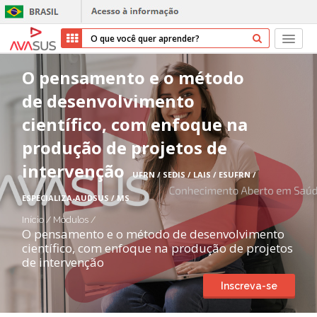
Início
O pensamento e o método
de desenvolvimento
Cursos
científico, com enfoque na
Parceiros
produção de projetos de
intervenção
Sobre nós
UFRN / SEDIS / LAIS / ESUFRN /
ESPECIALIZA-AUDSUS / MS
Transparência
Início
/
Módulos
/
O pensamento e o método de desenvolvimento
Repositório
científico, com enfoque na produção de projetos
de intervenção
Ajuda
Inscreva-se
Entrar