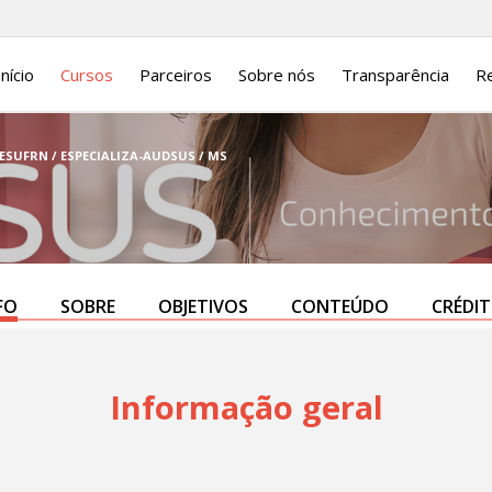
Início
Cursos
Parceiros
Sobre nós
Transparência
Re
/ ESUFRN / ESPECIALIZA-AUDSUS / MS
FO
SOBRE
OBJETIVOS
CONTEÚDO
CRÉDI
Informação geral