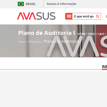
Plano de Auditoria I
UFRN / SEDIS / LAIS 
Plano de Auditoria I
Início
/
Módulos
/
IN