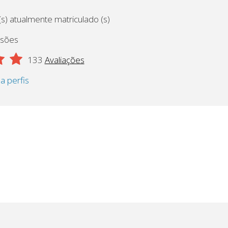
s) atualmente matriculado (s)
ssões
133
Avaliações
 a perfis