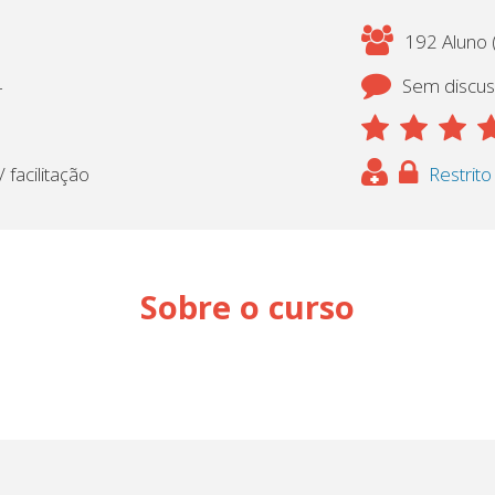
192 Aluno (
4
Sem discu
 facilitação
Restrito
Sobre o curso