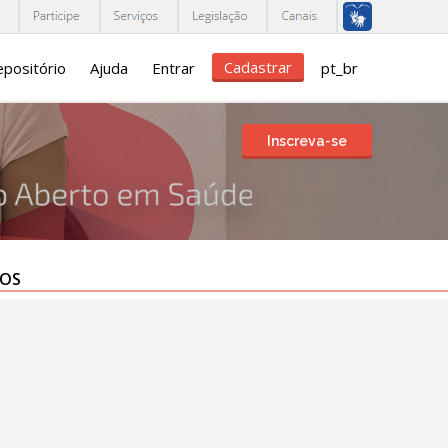
Cadastrar
positório
Ajuda
Entrar
pt_br
Inscreva-se
TOS