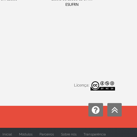
ESUFRN
Licença:
Inicial
Módulos
Parceiros
Sobre nós
Transparência