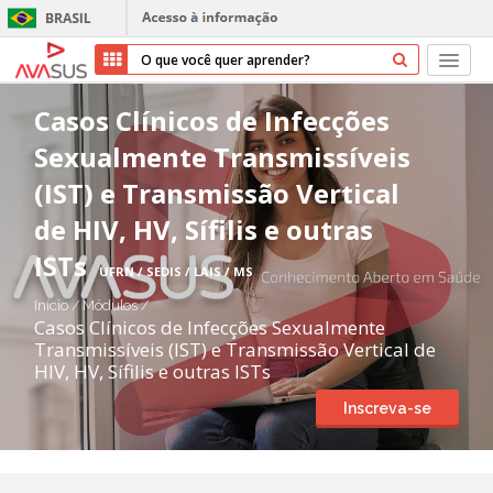
Início
Casos Clínicos de Infecções
Sexualmente Transmissíveis
Cursos
(IST) e Transmissão Vertical
Parceiros
de HIV, HV, Sífilis e outras
ISTs
Sobre nós
UFRN / SEDIS / LAIS / MS
Início
/
Módulos
/
Transparência
Casos Clínicos de Infecções Sexualmente
Transmissíveis (IST) e Transmissão Vertical de
HIV, HV, Sífilis e outras ISTs
Repositório
Inscreva-se
Ajuda
Entrar