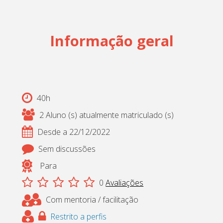
Cadastrar
pt_br
Informação geral
40h
2 Aluno (s) atualmente matriculado (s)
Desde a 22/12/2022
Sem discussões
Para
0
Avaliações
Com mentoria / facilitação
Restrito a perfis