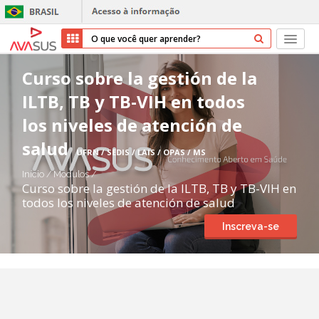
Início
Curso sobre la gestión de la
ILTB, TB y TB-VIH en todos
Cursos
los niveles de atención de
Parceiros
salud
UFRN / SEDIS / LAIS / OPAS / MS
Sobre nós
Início
/
Módulos
/
Curso sobre la gestión de la ILTB, TB y TB-VIH en
todos los niveles de atención de salud
Transparência
Inscreva-se
Repositório
Ajuda
Entrar