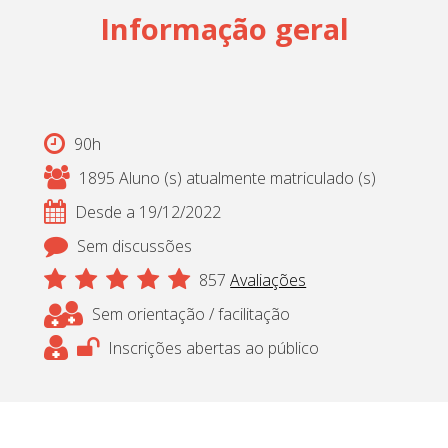
Informação geral
Cadastrar
pt_br
90h
1895 Aluno (s) atualmente matriculado (s)
Desde a 19/12/2022
Sem discussões
857
Avaliações
Sem orientação / facilitação
Inscrições abertas ao público