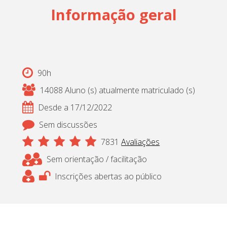
Informação geral
Cadastrar
pt_br
90h
14088 Aluno (s) atualmente matriculado (s)
Desde a 17/12/2022
Sem discussões
7831
Avaliações
Sem orientação / facilitação
Inscrições abertas ao público