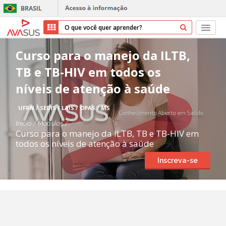
Início
Curso para o manejo da ILTB,
TB e TB-HIV em todos os
Cursos
níveis de atenção à saúde
Parceiros
UFRN / SEDIS / LAIS / OPAS / MS
Sobre nós
Início
/
Módulos
/
Curso para o manejo da ILTB, TB e TB-HIV em
todos os níveis de atenção à saúde
Transparência
Inscreva-se
Repositório
Ajuda
Entrar