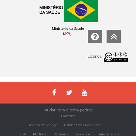
Ministério da Saúde
MS
Licença:
Mudar para o tema padrão
Parcerias
Termos de Serviço
Políticas de Privacidade
Inicial
Módulos
Parceiros
Sobre nós
Transparência