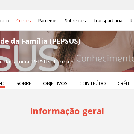
Início
Cursos
Parceiros
Sobre nós
Transparência
Re
de da Família (PEPSUS)
e da Família (PEPSUS) Turma 6
FO
SOBRE
OBJETIVOS
CONTEÚDO
CRÉDI
Informação geral