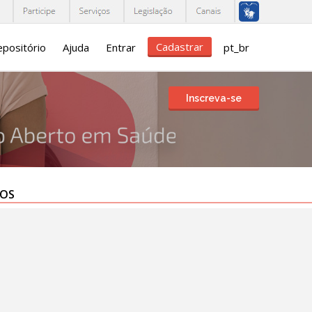
Cadastrar
positório
Ajuda
Entrar
pt_br
Inscreva-se
TOS