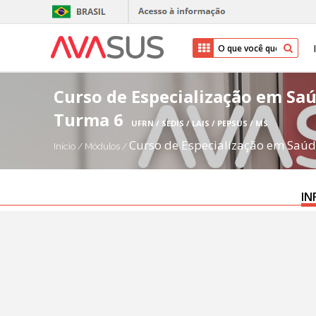
Curso de Especialização em Saú
Turma 6
UFRN / SEDIS / LAIS / PEPSUS / MS
Curso de Especialização em Saúd
Início
/
Módulos
/
IN