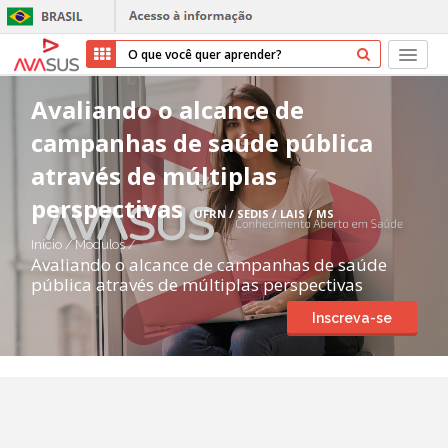
Início
Avaliando o alcance de
campanhas de saúde pública
Cursos
através de múltiplas
Parceiros
perspectivas
UFRN / SEDIS / LAIS / MS
Sobre nós
Início
/
Módulos
/
Avaliando o alcance de campanhas de saúde
pública através de múltiplas perspectivas
Transparência
Inscreva-se
Repositório
Ajuda
Entrar