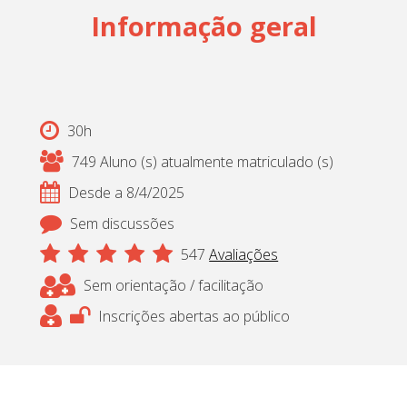
Informação geral
Cadastrar
pt_br
30h
749 Aluno (s) atualmente matriculado (s)
Desde a 8/4/2025
Sem discussões
547
Avaliações
Sem orientação / facilitação
Inscrições abertas ao público