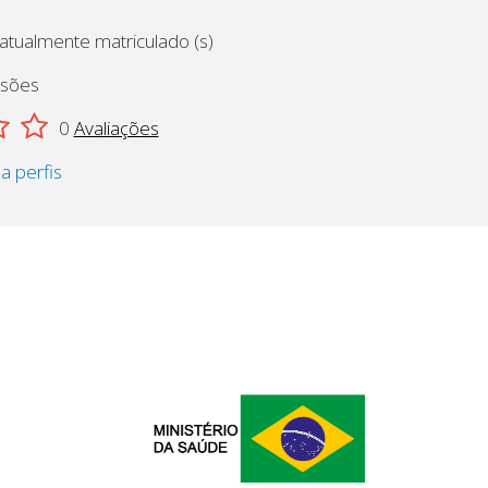
 atualmente matriculado (s)
ssões
0
Avaliações
 a perfis