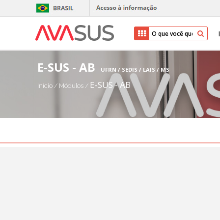
E-SUS - AB
UFRN / SEDIS / LAIS / MS
E-SUS - AB
Início
/
Módulos
/