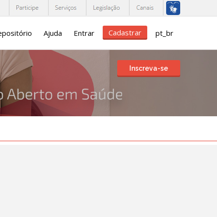
Cadastrar
positório
Ajuda
Entrar
pt_br
Inscreva-se