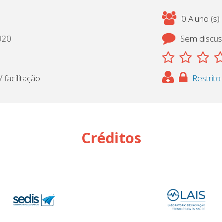
0 Aluno (s)
020
Sem discu
 facilitação
Restrito
Créditos