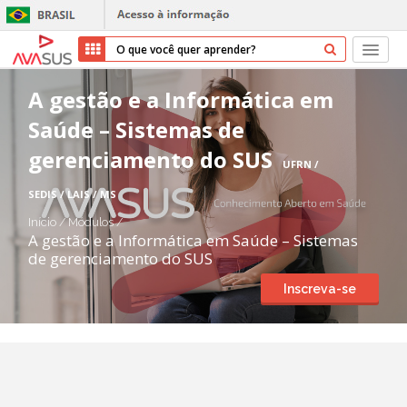
Início
A gestão e a Informática em
Saúde – Sistemas de
Cursos
gerenciamento do SUS
UFRN /
Parceiros
SEDIS / LAIS / MS
Sobre nós
Início
/
Módulos
/
A gestão e a Informática em Saúde – Sistemas
de gerenciamento do SUS
Transparência
Inscreva-se
Repositório
Ajuda
Entrar