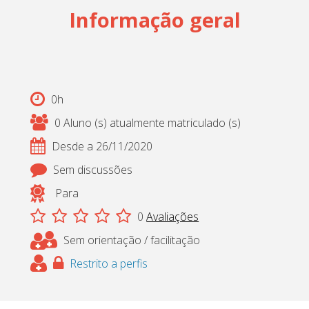
Informação geral
Cadastrar
pt_br
0h
0 Aluno (s) atualmente matriculado (s)
Desde a 26/11/2020
Sem discussões
Para
0
Avaliações
Sem orientação / facilitação
Restrito a perfis