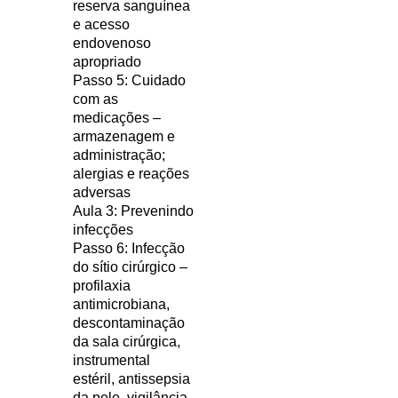
reserva sanguínea
e acesso
endovenoso
apropriado
Passo 5: Cuidado
com as
medicações –
armazenagem e
administração;
alergias e reações
adversas
Aula 3: Prevenindo
infecções
Passo 6: Infecção
do sítio cirúrgico –
profilaxia
antimicrobiana,
descontaminação
da sala cirúrgica,
instrumental
estéril, antissepsia
da pele, vigilância