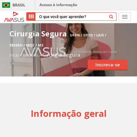
Início
Cirurgia Segura
UFRN / SEDIS / LAIS /
Cursos
EBSERH / MEJC / MS
Cirurgia Segura
Início
/
Módulos
/
Parceiros
Inscreva-se
Sobre nós
Transparência
Repositório
Informação geral
Ajuda
Entrar