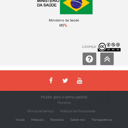
Ministério da Saúde
MS
Licença:
Mudar para o tema padrão
Parcerias
Termos de Serviço
Políticas de Privacidade
Inicial
Módulos
Parceiros
Sobre nós
Transparência