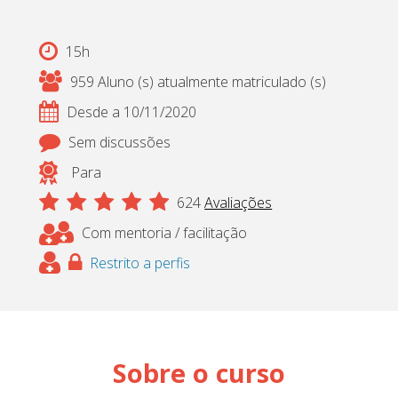
Cadastrar
15h
pt_br
959 Aluno (s) atualmente matriculado (s)
Desde a 10/11/2020
Sem discussões
Para
624
Avaliações
Com mentoria / facilitação
Restrito a perfis
Sobre o curso