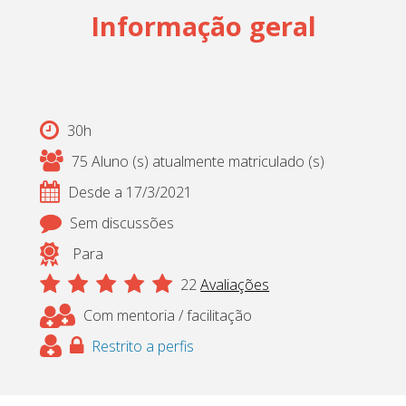
Informação geral
Cadastrar
pt_br
30h
75 Aluno (s) atualmente matriculado (s)
Desde a 17/3/2021
Sem discussões
Para
22
Avaliações
Com mentoria / facilitação
Restrito a perfis