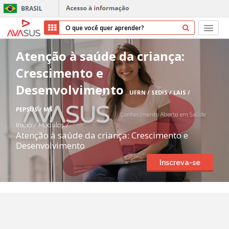
Início
Atenção à saúde da criança:
Crescimento e
Cursos
Desenvolvimento
UFRN / SEDIS / LAIS /
Parceiros
PEPSUS / MS
Sobre nós
Início
/
Módulos
/
Atenção à saúde da criança: Crescimento e
Desenvolvimento
Transparência
Inscreva-se
Repositório
Ajuda
Entrar