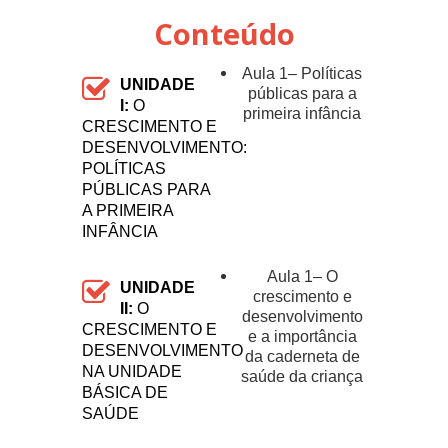
Conteúdo
Aula 1– Políticas
UNIDADE
públicas para a
I:
O
primeira infância
CRESCIMENTO E
DESENVOLVIMENTO:
POLÍTICAS
PÚBLICAS PARA
A PRIMEIRA
INFÂNCIA
Aula 1– O
UNIDADE
crescimento e
II:
O
desenvolvimento
CRESCIMENTO E
e a importância
DESENVOLVIMENTO
da caderneta de
NA UNIDADE
saúde da criança
BÁSICA DE
SAÚDE