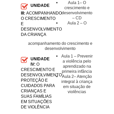
Aula 1– O
UNIDADE
crescimento e
desenvolvimento
III:
ACOMPANHANDO
– CD
O CRESCIMENTO
Aula 2 – O
E
DESENVOLVIMENTO
DA CRIANÇA
acompanhamento do crescimento e
desenvolvimento
Aula 1 – Prevenir
UNIDADE
a violência pelo
IV:
O
aprendizado na
CRESCIMENTO E
primeira infância
DESENVOLVIMENTO:
Aula 2– Atenção
PROTEÇÃO E
integral à criança
CUIDADOS PARA
em situação de
CRIANÇAS E
violências
SUAS FAMÍLIAS
EM SITUAÇÕES
DE VIOLÊNCIA