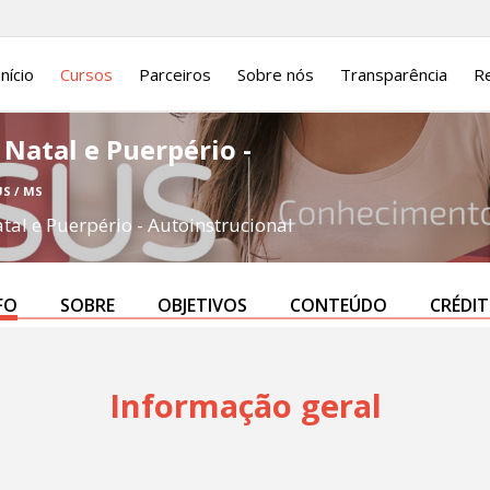
Início
Cursos
Parceiros
Sobre nós
Transparência
Re
Natal e Puerpério -
US / MS
al e Puerpério - Autoinstrucional
FO
SOBRE
OBJETIVOS
CONTEÚDO
CRÉDI
Informação geral