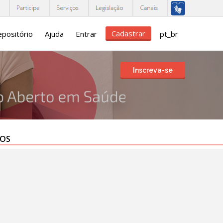
Cadastrar
positório
Ajuda
Entrar
pt_br
Inscreva-se
TOS