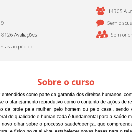
14305 Alun
19
Sem discu
8126
Avaliações
Sem orien
ertas ao público
Sobre o curso
 entendidos como parte da garantia dos direitos humanos, conf
se o planejamento reprodutivo como o conjunto de ações de re
nto da prole pela mulher, pelo homem ou pelo casal, sendo
eral de qualidade e humanizada é fundamental para a saúde m
 um novo olhar sobre o processo saúde/doença, que compreen
ural e físico no qual vive; estabelecer novas bases para o re