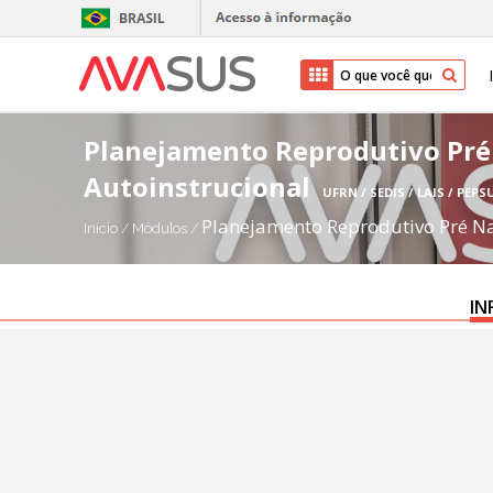
Planejamento Reprodutivo Pré 
Autoinstrucional
UFRN / SEDIS / LAIS / PEPS
Planejamento Reprodutivo Pré Nat
Início
/
Módulos
/
IN