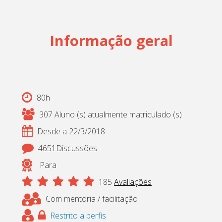
Cadastrar
pt_br
Informação geral
80h
307 Aluno (s) atualmente matriculado (s)
Desde a 22/3/2018
4651Discussões
Para
185
Avaliações
Com mentoria / facilitação
Restrito a perfis