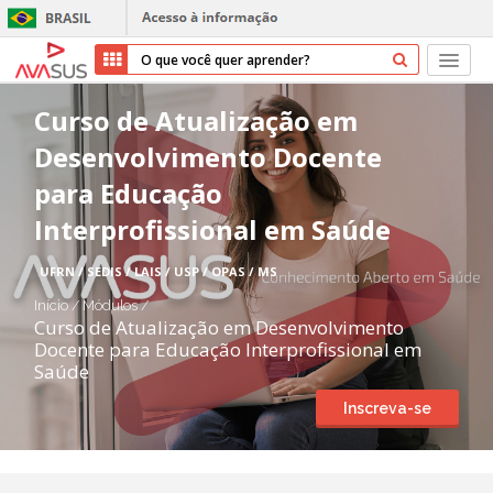
Início
Curso de Atualização em
Desenvolvimento Docente
Cursos
para Educação
Parceiros
Interprofissional em Saúde
Sobre nós
UFRN / SEDIS / LAIS / USP / OPAS / MS
Início
/
Módulos
/
Transparência
Curso de Atualização em Desenvolvimento
Docente para Educação Interprofissional em
Saúde
Repositório
Inscreva-se
Ajuda
Entrar