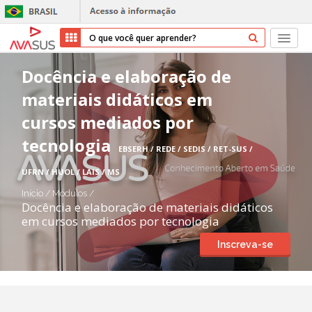
Início
Docência e elaboração de
materiais didáticos em
Cursos
cursos mediados por
Parceiros
tecnologia
EBSERH / REDE / SEDIS / RET-SUS /
Sobre nós
UFRN / HUOL / LAIS / MS
Início
/
Módulos
/
Transparência
Docência e elaboração de materiais didáticos
em cursos mediados por tecnologia
Repositório
Inscreva-se
Ajuda
Entrar