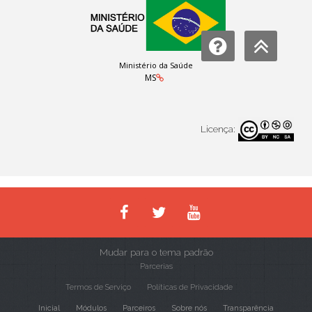
Ministério da Saúde
MS
Licença:
Mudar para o tema padrão
Parcerias
Termos de Serviço
Políticas de Privacidade
Inicial
Módulos
Parceiros
Sobre nós
Transparência