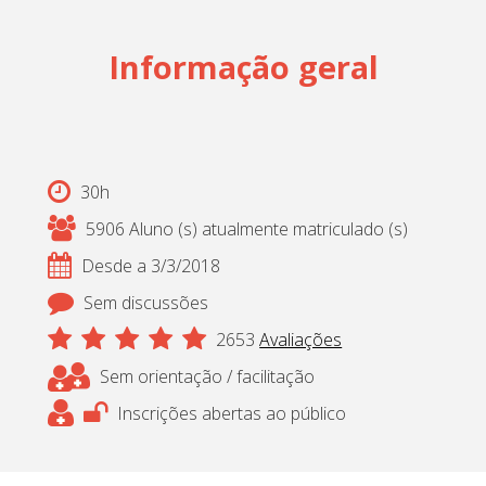
Cadastrar
Informação geral
pt_br
30h
5906 Aluno (s) atualmente matriculado (s)
Desde a 3/3/2018
Sem discussões
2653
Avaliações
Sem orientação / facilitação
Inscrições abertas ao público