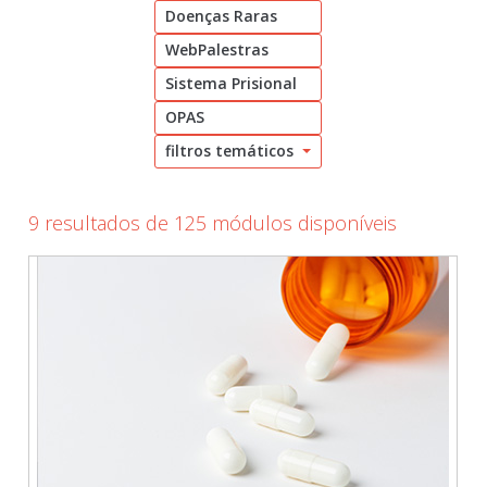
Doenças Raras
Cadastrar
WebPalestras
pt_br
Sistema Prisional
OPAS
filtros temáticos
9 resultados de 125 módulos disponíveis