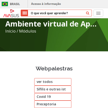
Ambiente virtual de Aprendizagem do SUS
Início
Início
/
Módulos
Cursos
Parceiros
Sobre nós
Webpalestras
Transparência
ver todos
Repositório
Sífilis e outras ist
Ajuda
Covid 19
Preceptoria
Entrar