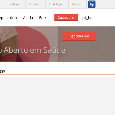
Cadastrar
positório
Ajuda
Entrar
pt_br
Inscreva-se
TOS