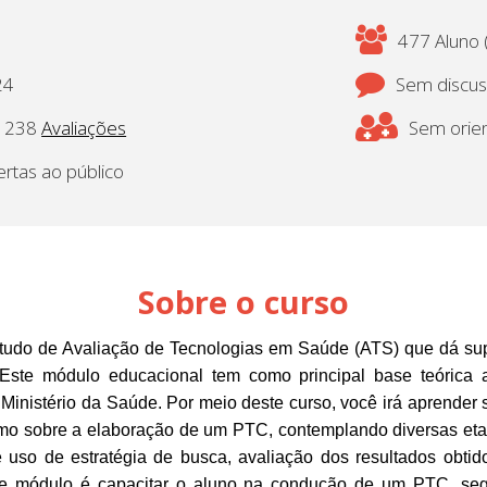
477 Aluno (
24
Sem discu
238
Avaliações
Sem orien
ertas ao público
Sobre o curso
studo de Avaliação de Tecnologias em Saúde (ATS) que dá su
 Este módulo educacional tem como principal base teórica a
lo Ministério da Saúde. Por meio deste curso, você irá aprend
o sobre a elaboração de um PTC, contemplando diversas eta
so de estratégia de busca, avaliação dos resultados obtidos
te módulo é capacitar o aluno na condução de um PTC, seg