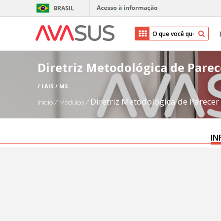
Diretriz Metodológica de Parec
/ LAIS / MS
Diretriz Metodológica de Parecer 
Início
/
Módulos
/
IN