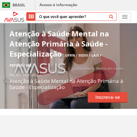
Início
Atenção à Saúde Mental na
Atenção Primária à Saúde -
Cursos
Especialização
UFRN / SEDIS / LAIS /
Parceiros
PEPSUS / MS
Sobre nós
Início
/
Módulos
/
Atenção à Saúde Mental na Atenção Primária à
Saúde - Especialização
Transparência
Inscreva-se
Repositório
Ajuda
Entrar