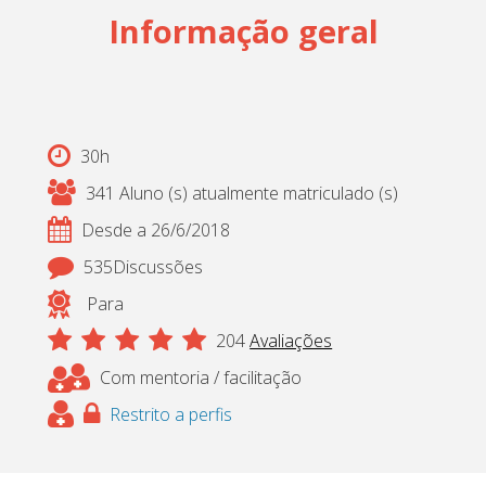
Informação geral
Cadastrar
pt_br
30h
341 Aluno (s) atualmente matriculado (s)
Desde a 26/6/2018
535Discussões
Para
204
Avaliações
Com mentoria / facilitação
Restrito a perfis