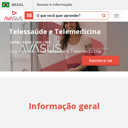
Início
Telessaúde e Telemedicina
Cursos
UFRN / SEDIS / LAIS / MS
Telessaúde e Telemedicina
Início
/
Módulos
/
Parceiros
Inscreva-se
Sobre nós
Transparência
Repositório
Informação geral
Ajuda
Entrar