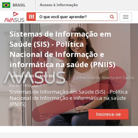
Início
Sistemas de Informação em
Saúde (SIS) - Política
Cursos
Nacional de Informação e
Parceiros
informática na saúde (PNIIS)
Sobre nós
UFRN / SEDIS / LAIS / MS
Início
/
Módulos
/
Transparência
Sistemas de Informação em Saúde (SIS) - Política
Nacional de Informação e informática na saúde
(PNIIS)
Repositório
Inscreva-se
Ajuda
Entrar