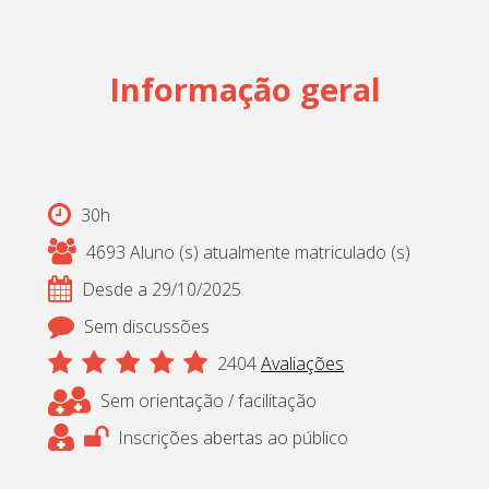
Cadastrar
pt_br
Informação geral
30h
4693 Aluno (s) atualmente matriculado (s)
Desde a 29/10/2025
Sem discussões
2404
Avaliações
Sem orientação / facilitação
Inscrições abertas ao público