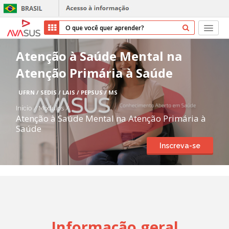
Início
Atenção à Saúde Mental na
Atenção Primária à Saúde
Cursos
UFRN / SEDIS / LAIS / PEPSUS / MS
Parceiros
Início
/
Módulos
/
Atenção à Saúde Mental na Atenção Primária à
Sobre nós
Saúde
Inscreva-se
Transparência
Repositório
Ajuda
Informação geral
Entrar