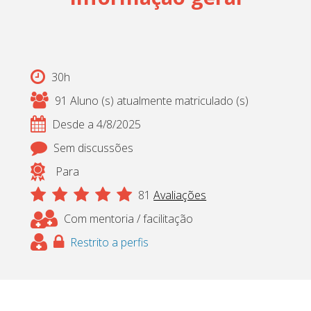
Cadastrar
pt_br
30h
91 Aluno (s) atualmente matriculado (s)
Desde a 4/8/2025
Sem discussões
Para
81
Avaliações
Com mentoria / facilitação
Restrito a perfis