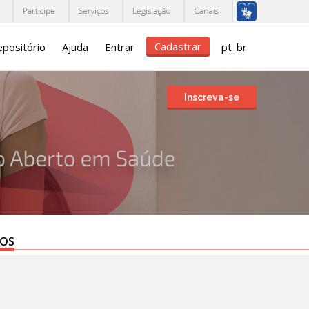
Cadastrar
positório
Ajuda
Entrar
pt_br
Inscreva-se
TOS