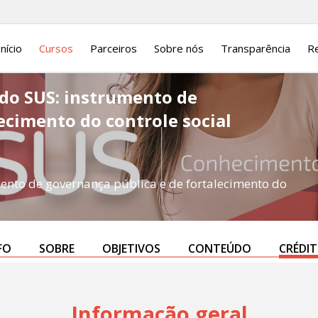
Início
Cursos
Parceiros
Sobre nós
Transparência
Re
 do SUS: instrumento de
ecimento do controle social
ento de governança pública e de fortalecimento do
FO
SOBRE
OBJETIVOS
CONTEÚDO
CRÉDI
Informação geral