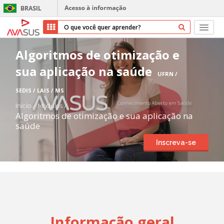
Início
Algoritmos de otimização e
sua aplicação na saúde
Cursos
UFRN /
SEDIS / LAIS / MS
Parceiros
Início
/
Módulos
/
Algoritmos de otimização e sua aplicação na
Sobre nós
saúde
Inscreva-se
Transparência
Repositório
Ajuda
Informação geral
Entrar