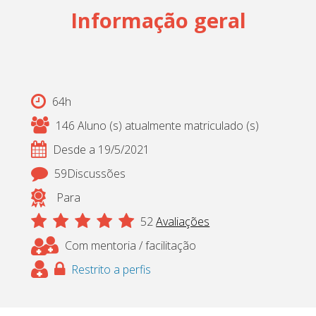
Informação geral
Cadastrar
pt_br
64h
146 Aluno (s) atualmente matriculado (s)
Desde a 19/5/2021
59Discussões
Para
52
Avaliações
Com mentoria / facilitação
Restrito a perfis