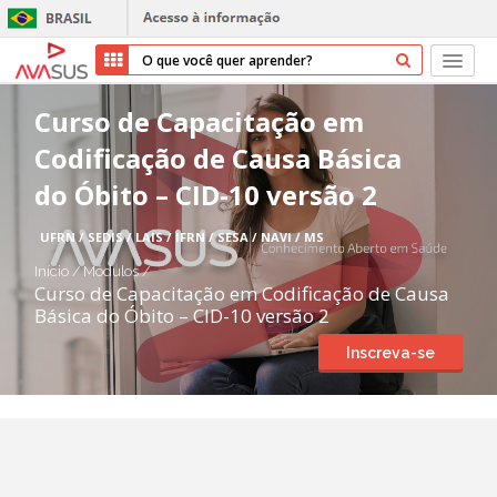
Início
Curso de Capacitação em
Codificação de Causa Básica
Cursos
do Óbito – CID-10 versão 2
Parceiros
UFRN / SEDIS / LAIS / IFRN / SESA / NAVI / MS
Sobre nós
Início
/
Módulos
/
Curso de Capacitação em Codificação de Causa
Básica do Óbito – CID-10 versão 2
Transparência
Inscreva-se
Repositório
Ajuda
Entrar