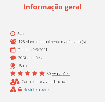
Informação geral
Cadastrar
pt_br
64h
128 Aluno (s) atualmente matriculado (s)
Desde a 9/3/2021
20Discussões
Para
50
Avaliações
Com mentoria / facilitação
Restrito a perfis