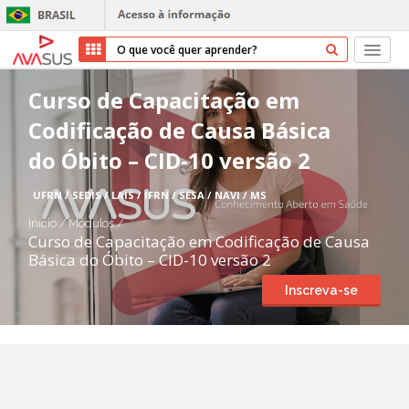
Início
Curso de Capacitação em
Codificação de Causa Básica
Cursos
do Óbito – CID-10 versão 2
Parceiros
UFRN / SEDIS / LAIS / IFRN / SESA / NAVI / MS
Sobre nós
Início
/
Módulos
/
Curso de Capacitação em Codificação de Causa
Básica do Óbito – CID-10 versão 2
Transparência
Inscreva-se
Repositório
Ajuda
Entrar