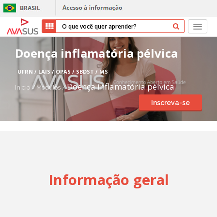
Início
Doença inflamatória pélvica
Cursos
UFRN / LAIS / OPAS / SBDST / MS
Doença inflamatória pélvica
Início
/
Módulos
/
Parceiros
Inscreva-se
Sobre nós
Transparência
Repositório
Informação geral
Ajuda
Entrar