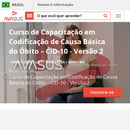
Início
Curso de Capacitação em
Codificação de Causa Básica
Cursos
do Óbito – CID-10 - Versão 2
Parceiros
UFRN / SEDIS / LAIS / IFRN / SESA / NAVI / MS
Sobre nós
Início
/
Módulos
/
Curso de Capacitação em Codificação de Causa
Básica do Óbito – CID-10 - Versão 2
Transparência
Inscreva-se
Repositório
Ajuda
Entrar