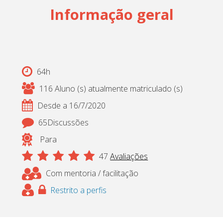
Informação geral
Cadastrar
pt_br
64h
116 Aluno (s) atualmente matriculado (s)
Desde a 16/7/2020
65Discussões
Para
47
Avaliações
Com mentoria / facilitação
Restrito a perfis