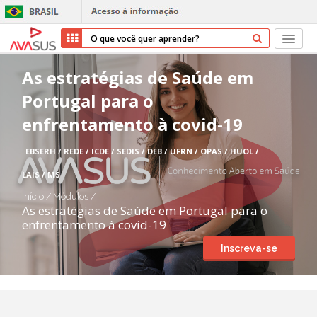
Início
As estratégias de Saúde em
Portugal para o
Cursos
enfrentamento à covid-19
Parceiros
EBSERH / REDE / ICDE / SEDIS / DEB / UFRN / OPAS / HUOL /
Sobre nós
LAIS / MS
Início
/
Módulos
/
Transparência
As estratégias de Saúde em Portugal para o
enfrentamento à covid-19
Repositório
Inscreva-se
Ajuda
Entrar