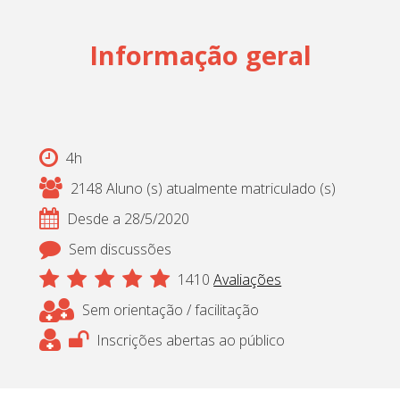
Cadastrar
Informação geral
pt_br
4h
2148 Aluno (s) atualmente matriculado (s)
Desde a 28/5/2020
Sem discussões
1410
Avaliações
Sem orientação / facilitação
Inscrições abertas ao público