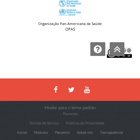
Organização Pan-Americana da Saúde
OPAS
Licença:
Mudar para o tema padrão
Parcerias
Termos de Serviço
Políticas de Privacidade
Inicial
Módulos
Parceiros
Sobre nós
Transparência