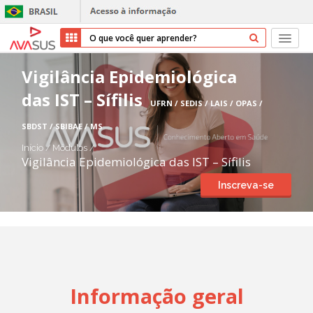
Início
Vigilância Epidemiológica
das IST – Sífilis
Cursos
UFRN / SEDIS / LAIS / OPAS /
SBDST / SBIBAE / MS
Parceiros
Início
/
Módulos
/
Vigilância Epidemiológica das IST – Sífilis
Sobre nós
Inscreva-se
Transparência
Repositório
Ajuda
Informação geral
Entrar