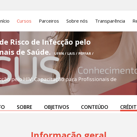
Início
Cursos
Parceiros
Sobre nós
Transparência
Re
 de Risco de Infecção pelo
onais de Saúde.
UFRN / LAIS / PEPFAR /
ecção pelo HIV: Capacitação para Profissionais de
FO
SOBRE
OBJETIVOS
CONTEÚDO
CRÉDI
Informação geral