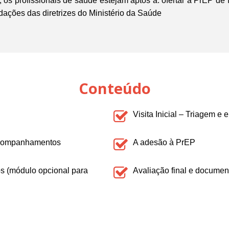
os profissionais de saúde estejam aptos a: ofertar a PrEP de 
ações das diretrizes do Ministério da Saúde
Conteúdo
Visita Inicial – Triagem e 
 acompanhamentos
A adesão à PrEP
s (módulo opcional para
Avaliação final e documen