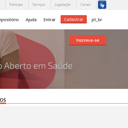
Cadastrar
positório
Ajuda
Entrar
pt_br
Inscreva-se
TOS