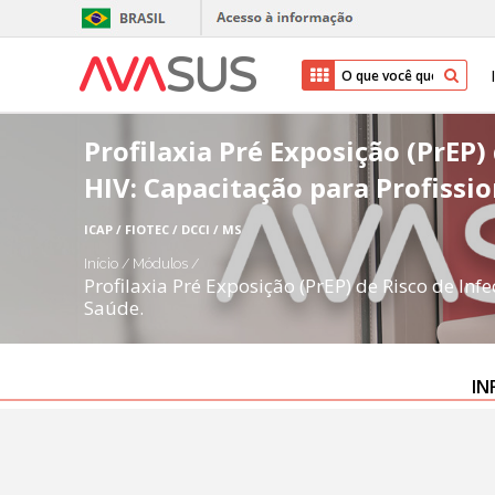
Profilaxia Pré Exposição (PrEP)
HIV: Capacitação para Profissi
ICAP / FIOTEC / DCCI / MS
Início
/
Módulos
/
Profilaxia Pré Exposição (PrEP) de Risco de Inf
Saúde.
IN