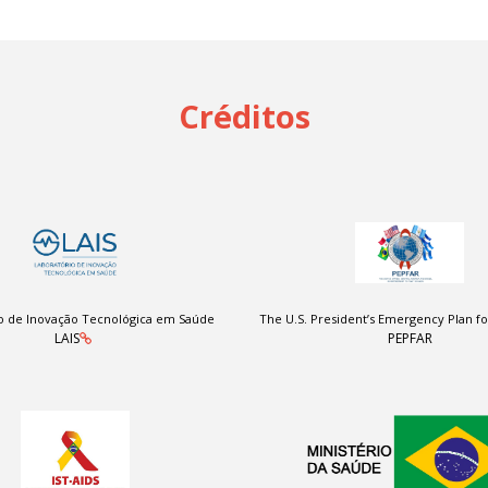
Créditos
o de Inovação Tecnológica em Saúde
The U.S. President’s Emergency Plan fo
LAIS
PEPFAR