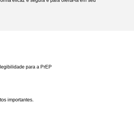
forma eficaz e segura e para ofertá-la em seu
elegibilidade para a PrEP
tos importantes.