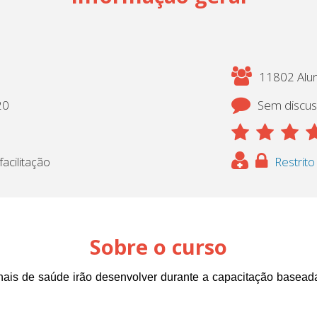
11802 Alun
20
Sem discu
acilitação
Restrito
Sobre o curso
onais de saúde irão desenvolver durante a capacitação basea