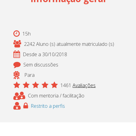
Cadastrar
pt_br
15h
2242 Aluno (s) atualmente matriculado (s)
Desde a 30/10/2018
Sem discussões
Para
1461
Avaliações
Com mentoria / facilitação
Restrito a perfis