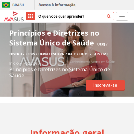
Início
Princípios e Diretrizes no
Sistema Único de Saúde
Cursos
UERJ /
EBSERH / SEDIS / UFRN / ESUFRN / IFHT / HUOL / LAIS / MS
Parceiros
Início
/
Módulos
/
Princípios e Diretrizes no Sistema Único de
Sobre nós
Saúde
Inscreva-se
Transparência
Repositório
Ajuda
Informação geral
Entrar