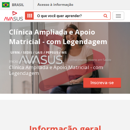
Início
Clínica Ampliada e Apoio
Matricial - com Legendagem
Cursos
UFRN / SEDIS / LAIS / PEPSUS / MS
Parceiros
Início
/
Módulos
/
Clínica Ampliada e Apoio Matricial - com
Sobre nós
Legendagem
Inscreva-se
Transparência
Repositório
Ajuda
Informação geral
Entrar