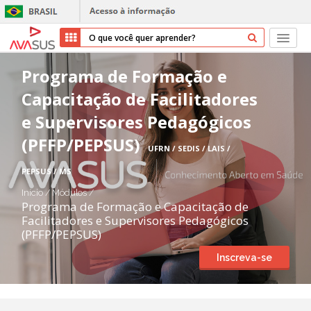
Início
Programa de Formação e
Capacitação de Facilitadores
Cursos
e Supervisores Pedagógicos
Parceiros
(PFFP/PEPSUS)
UFRN / SEDIS / LAIS /
Sobre nós
PEPSUS / MS
Início
/
Módulos
/
Transparência
Programa de Formação e Capacitação de
Facilitadores e Supervisores Pedagógicos
(PFFP/PEPSUS)
Repositório
Inscreva-se
Ajuda
Entrar