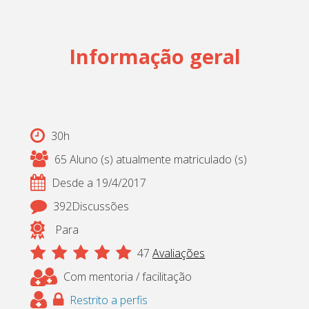
Cadastrar
pt_br
Informação geral
30h
65 Aluno (s) atualmente matriculado (s)
Desde a 19/4/2017
392Discussões
Para
47
Avaliações
Com mentoria / facilitação
Restrito a perfis